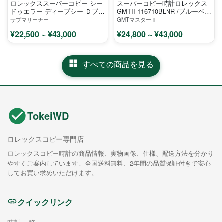
ロレックススーパーコピー シー
スーパーコピー時計ロレックス
ドゥエラー ディープシー Ｄブル
GMTII 116710BLNR /ブルーベゼ
ー SEA 116660 D-blue ウォッチ
ル
サブマリーナー
GMTマスターⅡ
¥22,500 ~ ¥43,000
¥24,800 ~ ¥43,000
すべての商品を見る
TokeiWD
ロレックスコピー専門店
ロレックスコピー時計の商品情報、実物画像、仕様、配送方法を分かり
やすくご案内しています。全国送料無料、2年間の品質保証付きで安心
してお買い求めいただけます。
クイックリンク