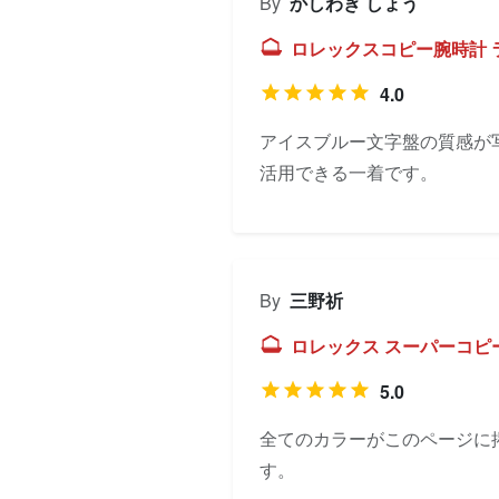
By
かしわぎ しょう
ロレックスコピー腕時計 ランド
4.0
アイスブルー文字盤の質感が
活用できる一着です。
By
三野祈
ロレックス スーパーコピー
5.0
全てのカラーがこのページに
す。