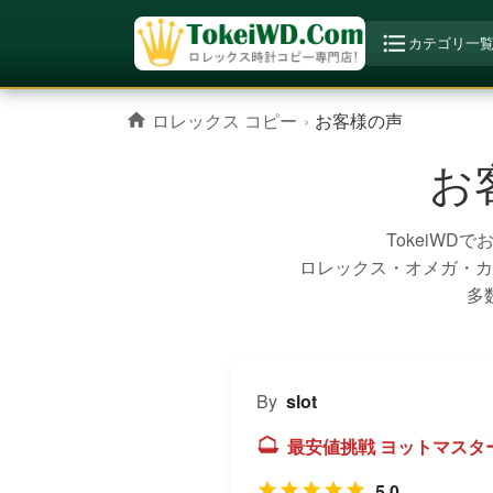
カテゴリ一
ロレックス コピー
お客様の声
お
TokeiW
ロレックス・オメガ・カ
多
By
slot
最安値挑戦 ヨットマスターコ
5.0