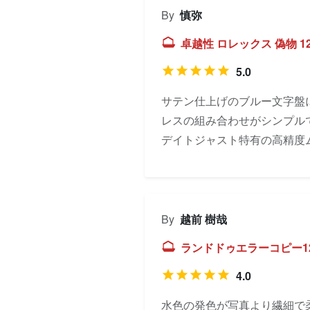
By
慎弥
卓越性 ロレックス 偽物 1
5.0
サテン仕上げのブルー文字盤
レスの組み合わせがシンプル
デイトジャスト特有の高精度
By
越前 樹哉
ランドドゥエラーコピー127
4.0
水色の発色が写真より繊細で