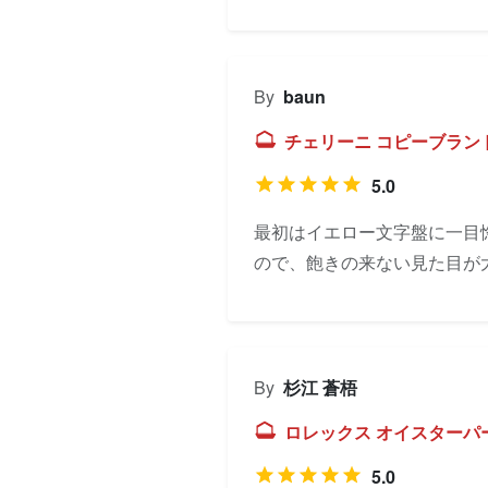
By
baun
チェリーニ コピーブランド 
5.0
最初はイエロー文字盤に一目
ので、飽きの来ない見た目が
By
杉江 蒼梧
ロレックス オイスターパー
5.0