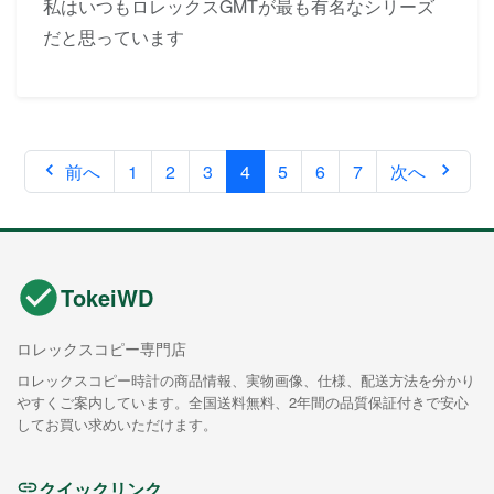
私はいつもロレックスGMTが最も有名なシリーズ
だと思っています
前へ
1
2
3
4
5
6
7
次へ
TokeiWD
ロレックスコピー専門店
ロレックスコピー時計の商品情報、実物画像、仕様、配送方法を分かり
やすくご案内しています。全国送料無料、2年間の品質保証付きで安心
してお買い求めいただけます。
クイックリンク