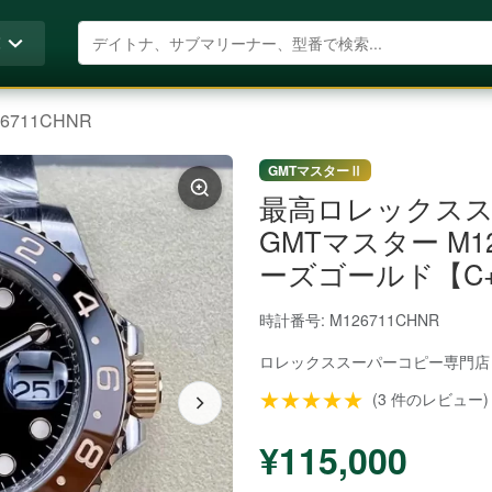
商品を検索
覧
26711CHNR
GMTマスターⅡ
最高ロレックスス
GMTマスター M1
ーズゴールド【C
時計番号: M126711CHNR
ロレックススーパーコピー
専門店
★★★★★
(3 件のレビュー)
¥115,000