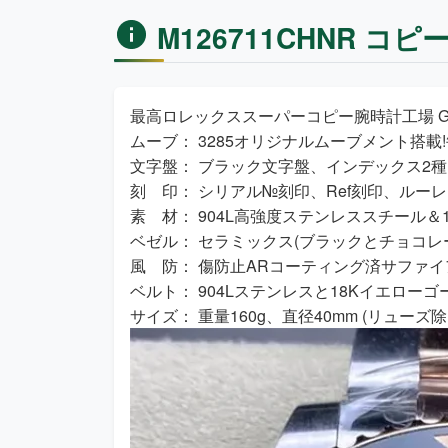
M126711CHNR コ
最高ロレックススーパーコピー腕時計工場 GMT
ムーブ： 3285オリジナルムーブメント搭載!毎
文字盤： ブラック文字盤、インデックス2
刻 印： シリアル№刻印、Ref刻印、ル
素 材： 904L高強度ステンレススチール＆
ベゼル： セラミックス(ブラックとチョコレ
風 防： 傷防止ARコーティング済サファイ
ベルト： 904Lステンレスと18Kイエロー
サイズ： 重量160g、直径40mm (リューズ除