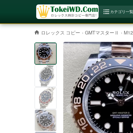
カテゴリ一
ロレックス コピー
GMTマスターⅡ
M1