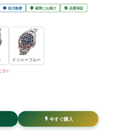
佐川急便
確実にお届け
品質保証
2
ドジャーブルー
ださい
今すぐ購入