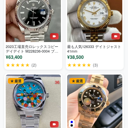
2023工場直売ロレックスコピー
最も人気126333 デイトジャスト
デイデイト M228236-0004 ブラ
41mm
ック 40mm
¥63,400
¥38,500
★★★★★
★★★★★
(2)
(3)
★ 厳選
★ 厳選