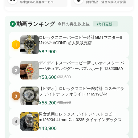
年中無休の顧客サービス
簡単返品・返金＆購入者保護
動画ランキング
今日の再生数上位
（毎日更新）
ロレックススーパーコピー時計GMTマスターII
M126713GRNR 超人気販売店
1
¥82,900
デイデイトスーパーコピー新しいオイスター パ
ーペチュアルジグソーパズルボード 128238MA
2
¥58,600
¥63,600
【ビデオ】ロレックスコピー腕時計 コスモグラ
フ デイトナ メテオライト 116519LN-1
3
¥55,200
¥63,200
男女兼用ロレックス デイトジャストコピー
m126234 41mm Cal.3235 ダイヤインデックス
4
¥43,900