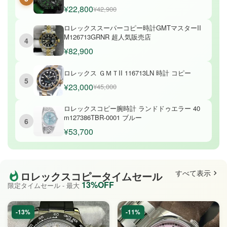
¥22,800
¥42,900
ロレックススーパーコピー時計GMTマスターII
M126713GRNR 超人気販売店
4
¥82,900
ロレックス ＧＭＴII 116713LN 時計 コピー
5
¥23,000
¥45,000
ロレックスコピー腕時計 ランドドゥエラー 40
m127386TBR-0001 ブルー
6
¥53,700
すべて表示
ロレックスコピータイムセール
13%OFF
限定タイムセール - 最大
-13%
-11%