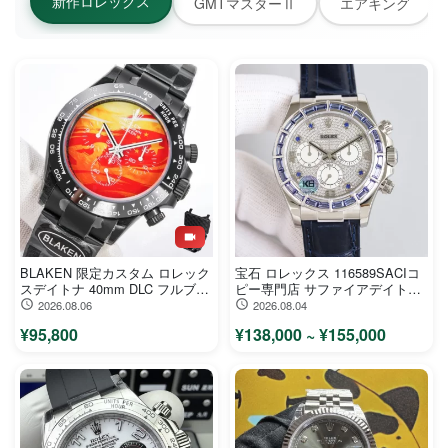
新作ロレックス
GMTマスターⅡ
エアキング
BLAKEN 限定カスタム ロレック
宝石 ロレックス 116589SACIコ
スデイトナ 40mm DLC フルブラ
ピー専門店 サファイアデイトナ
ック 7750 ムーブメント
40mm フルダイヤ
2026.08.06
2026.08.04
116500LN-30
¥95,800
¥138,000 ~ ¥155,000