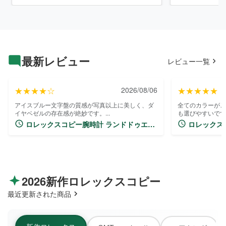
最新レビュー
レビュー一覧
★★★★☆
2026/08/06
★★★★★
アイスブルー文字盤の質感が写真以上に美しく、ダ
全てのカラーがこ
イヤベゼルの存在感が絶妙です。...
も選びやすいです。
ロレックスコピー腕時計 ランドドゥエラ
ロレックス
ー 40 m127386TBR-0001 ブルー
デイトナ 多機
269280RX
2026新作ロレックスコピー
最近更新された商品