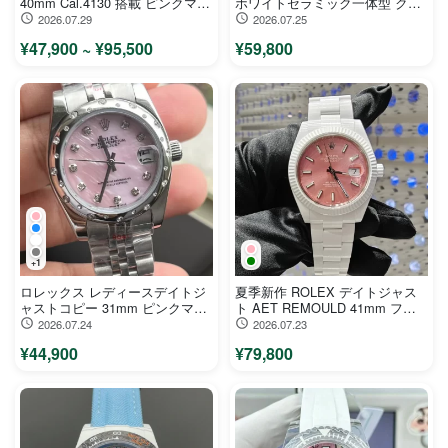
40mm Cal.4130 搭載 ピンクマザ
ホワイトセラミック一体型 クロ
ーオブパール文字盤116519in
ノクォーツ腕時計116500LNZ
2026.07.29
2026.07.25
¥47,900 ~ ¥95,500
¥59,800
+1
ロレックス レディースデイトジ
夏季新作 ROLEX デイトジャス
ャストコピー 31mm ピンクマザ
ト AET REMOULD 41mm フル
ーオブパール ダイヤベゼル
セラミックモデル【 Cal.3235 ム
2026.07.24
2026.07.23
279160
ーブメント】
¥44,900
¥79,800