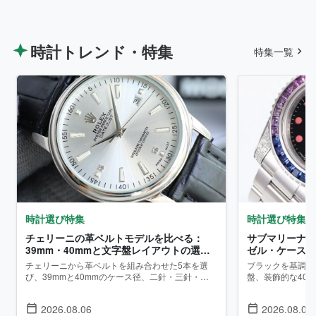
時計トレンド・特集
特集一覧
時計選び特集
時計選び特集
チェリーニの革ベルトモデルを比べる：
サブマリーナー
39mm・40mmと文字盤レイアウトの選び
ゼル・ケース径
方
チェリーニから革ベルトを組み合わせた5本を選
ブラックを基調に
び、39mmと40mmのケース径、二針・三針・デ
盤、装飾的な40m
ュアルタイムの文字盤構成、ブラックダイヤルの
様を手がかりに、
見え方に絞って比較します。...
方を比較します。..
2026.08.06
2026.08.05