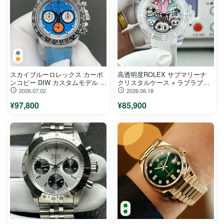
スカイブルーロレックス カーボ
高透明度ROLEX サブマリーナ
ンコピー DIW カスタムモデル デ
クリスタルケース × ラブラブ
イトナ クロノグラフ116500LN
（Labubu）カスタム限定モデル
2026.07.02
2026.06.18
¥97,800
¥85,900