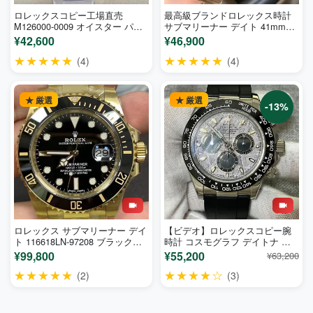
ロレックスコピー工場直売
最高級ブランドロレックス時計
M126000-0009 オイスター パー
サブマリーナー デイト 41mm
ペチュアル 36mm セレブレーシ
126618LN
¥42,600
¥46,900
ョン
★★★★★
★★★★★
(4)
(4)
★ 厳選
★ 厳選
-13%
ロレックス サブマリーナー デイ
【ビデオ】ロレックスコピー腕
ト 116618LN-97208 ブラック
時計 コスモグラフ デイトナ メ
CLEAN工場
テオライト 116519LN-1
¥99,800
¥55,200
¥63,200
★★★★★
★★★★☆
(2)
(3)