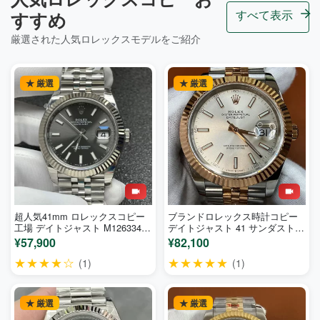
すべて表示
すすめ
厳選された人気ロレックスモデルをご紹介
★ 厳選
★ 厳選
超人気41mm ロレックスコピー
ブランドロレックス時計コピー
工場 デイトジャスト M126334-
デイトジャスト 41 サンダスト
0014 スレート
126331-1
¥57,900
¥82,100
★★★★☆
★★★★★
(1)
(1)
★ 厳選
★ 厳選