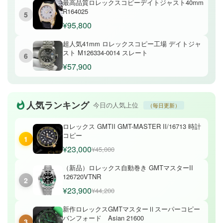
最高品質ロレックスコピーデイトジャスト40mm
R164025
5
¥95,800
超人気41mm ロレックスコピー工場 デイトジャ
スト M126334-0014 スレート
6
¥57,900
人気ランキング
今日の人気上位
（毎日更新）
ロレックス GMTII GMT-MASTER II/16713 時計
コピー
1
¥23,000
¥45,000
（新品）ロレックス自動巻き GMTマスターII
126720VTNR
2
¥23,900
¥44,200
新作ロレックスGMTマスターⅡスーパーコピー
バンフォード Asian 21600
3