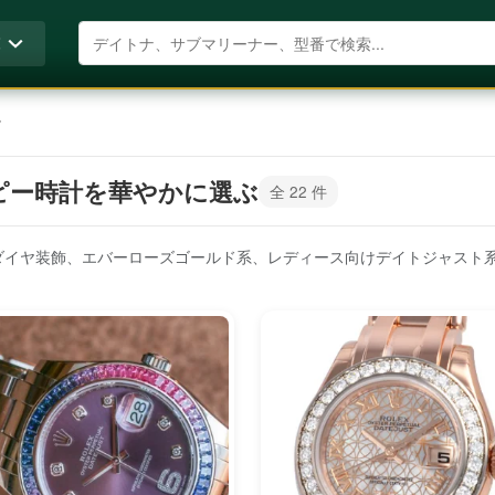
商品を検索
覧
ー
ピー時計を華やかに選ぶ
全 22 件
、ダイヤ装飾、エバーローズゴールド系、レディース向けデイトジャスト