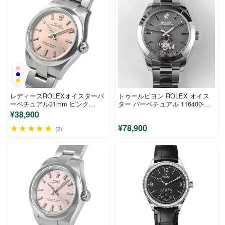
レディースROLEXオイスターパ
トゥールビヨン ROLEX オイス
ーペチュアル31mm ピンク
ター パーペチュアル 116400-
277200
005、No.1工場
¥38,900
★★★★★
¥78,900
(2)