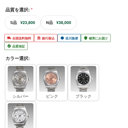
品質を選択:
*
¥23,800
¥38,000
S品
N品
全国送料無料
銀行振込
佐川急便
確実にお届け
品質保証
カラー選択:
シルバー
ピンク
ブラック