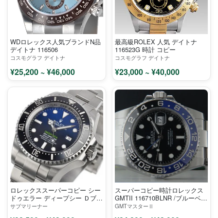
WDロレックス人気ブランドN品
最高級ROLEX 人気 デイトナ
デイトナ 116506
116523G 時計 コピー
コスモグラフ デイトナ
コスモグラフ デイトナ
¥25,200 ~ ¥46,000
¥23,000 ~ ¥40,000
ロレックススーパーコピー シー
スーパーコピー時計ロレックス
ドゥエラー ディープシー Ｄブル
GMTII 116710BLNR /ブルーベゼ
ー SEA 116660 D-blue ウォッチ
ル
サブマリーナー
GMTマスターⅡ