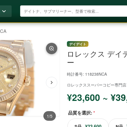
商品を検索
覧
NCA
デイデイト
ロレックス デイデイ
ー
時計番号: 118238NCA
ロレックススーパーコピー
専門店
¥23,600 ~ ¥39
品質を選択:
*
1/5
¥23,600
S品
N品