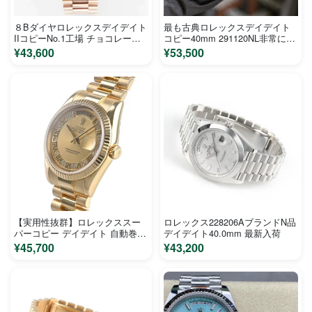
８Bダイヤロレックスデイデイト
最も古典ロレックスデイデイト
IIコピーNo.1工場 チョコレート
コピー40mm 291120NL非常に光
218235
沢があり
¥43,600
¥53,500
【実用性抜群】ロレックススー
ロレックス228206AブランドN品
パーコピー デイデイト 自動巻き
デイデイト40.0mm 最新入荷
118238MR
¥45,700
¥43,200