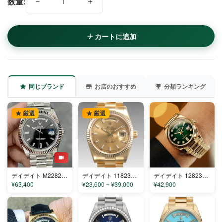
−
＋
数量:
カートに追加
同じブランド
お店のおすすめ
分類ランキング
★ 厳選
★ 厳選
デイデイト M228236-0004 コピー
デイデイト 118238 コピー
デイデイト 128238-0130 コピー
¥63,400
¥23,600 ~ ¥39,000
¥42,900