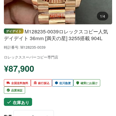
1/4
M128235-0039ロレックスコピー人気
デイデイト
デイデイト 36mm [満天の星] 3255搭載 904L
時計番号: M128235-0039
ロレックススーパーコピー
専門店
¥87,900
全国送料無料
銀行振込
佐川急便
確実にお届け
品質保証
在庫あり