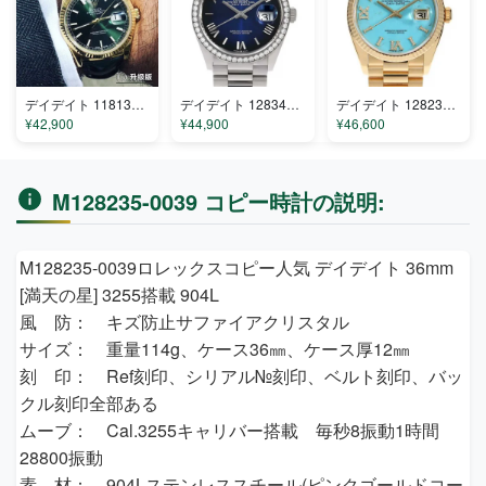
デイデイト 118135/118138/118139 コピー
デイデイト 128349RBR コピー
デイデイト 128238ac コピー
¥42,900
¥44,900
¥46,600
M128235-0039 コピー時計の説明:
M128235-0039ロレックスコピー人気 デイデイト 36mm
[満天の星] 3255搭載 904L
風 防： キズ防止サファイアクリスタル
サイズ： 重量114g、ケース36㎜、ケース厚12㎜
刻 印： Ref刻印、シリアル№刻印、ベルト刻印、バッ
クル刻印全部ある
ムーブ： Cal.3255キャリバー搭載 毎秒8振動1時間
28800振動
素 材： 904Lステンレススチール(ピンクゴールドコー