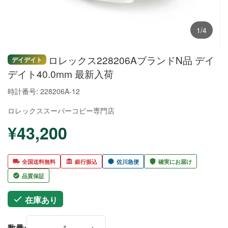
1/4
ロレックス228206AブランドN品 デイ
デイデイト
デイト40.0mm 最新入荷
時計番号: 228206A-12
ロレックススーパーコピー
専門店
¥43,200
全国送料無料
銀行振込
佐川急便
確実にお届け
品質保証
在庫あり
−
＋
数量: