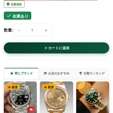
品質保証
在庫あり
−
＋
数量:
カートに追加
同じブランド
お店のおすすめ
分類ランキング
★ 厳選
★ 厳選