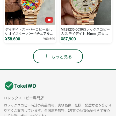
デイデイトスーパーコピー新し
M128235-0039ロレックスコピー
いオイスター パーペチュアルジ
人気 デイデイト 36mm [満天の
グソーパズルボード 128238MA
星] 3255搭載 904L
¥58,600
¥87,900
¥63,600
もっと見る
TokeiWD
ロレックスコピー専門店
ロレックスコピー時計の商品情報、実物画像、仕様、配送方法を分かり
やすくご案内しています。全国送料無料、2年間の品質保証付きで安心
してお買い求めいただけます。