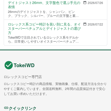
ど、文字盤まわりの要素に注目し、掲載5モデルの
デイトジャスト26mm、文字盤色で選ぶ手元の
2026/07/26
見え...
表情
26mmのデイトジャストを、シャンパン、ピン
ク、ブラック、シルバー、ブルーの文字盤と素材
の組み合わせから比較します。...
ロレックス系コピー時計を装い別に見る、オイ
2026/07/22
スターパーペチュアルとデイトジャストの選び
方
TokeiWDで注目されているロレックス系モデルか
ら、日常使いしやすいオイスターパーペチュア
ル、端正なエアキング、華やかなデイトジャスト
を比較します。...
TokeiWD
ロレックスコピー専門店
ロレックスコピー時計の商品情報、実物画像、仕様、配送方法を分かり
やすくご案内しています。全国送料無料、2年間の品質保証付きで安心
してお買い求めいただけます。
クイックリンク