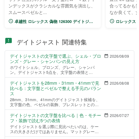
ンデックスがクラシカルな雰囲気を演出し、
合ってるかも笑
スムースベゼルと...
なか良くて、女.
卓越性 ロレックス 偽物 126300 デイトジャ
ロレックス デ
スト 41mm アズーロブルー
ローマ文字盤 ス
ィース 時計 コ
デイトジャスト 関連特集
デイトジャストの文字盤で選ぶ、シェル・ブロ
2026/08/09
ンズ・グレー・シャンパンの見え方
ホワイトシェル、ブロンズ、グレー、シャンパ
ン。デイトジャスト5点を、文字盤の表情と
31mm・36mmのバランスから読み解きます。...
デイトジャストを28mm・31mm・41mmで見
2026/08/08
比べる：文字盤とベゼルで整える手元のバラン
ス
28mm、31mm、41mmのデイトジャスト候補を、
文字盤の色、ベゼルの装飾、ブレスレットとのつ
ながりから比較。数字だけでは決めにくい手元の
印象を、掲載仕様に沿って整理します。...
デイトジャストの文字盤を比べる｜色・モチー
2026/07/27
フ・装飾で読む5つの表情
デイトジャストを選ぶ際に見比べたいのは、ケー
スの大きさだけではありません。マットグレー、
天体モチーフ、ダイヤモンド装飾、淡い色調な