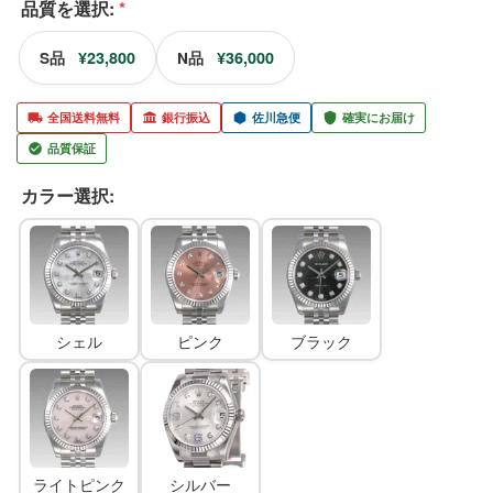
品質を選択:
*
¥23,800
¥36,000
S品
N品
全国送料無料
銀行振込
佐川急便
確実にお届け
品質保証
カラー選択:
シェル
ピンク
ブラック
ライトピンク
シルバー