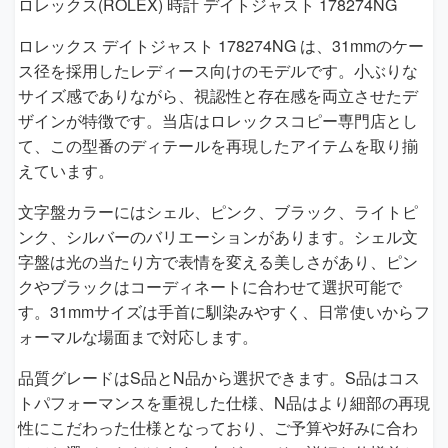
ロレックス(ROLEX) 時計 デイトジャスト 178274NG
ロレックス デイトジャスト 178274NG は、31mmのケー
ス径を採用したレディース向けのモデルです。小ぶりな
サイズ感でありながら、視認性と存在感を両立させたデ
ザインが特徴です。当店はロレックスコピー専門店とし
て、この型番のディテールを再現したアイテムを取り揃
えています。
文字盤カラーにはシェル、ピンク、ブラック、ライトピ
ンク、シルバーのバリエーションがあります。シェル文
字盤は光の当たり方で表情を変える美しさがあり、ピン
クやブラックはコーディネートに合わせて選択可能で
す。31mmサイズは手首に馴染みやすく、日常使いからフ
ォーマルな場面まで対応します。
品質グレードはS品とN品から選択できます。S品はコス
トパフォーマンスを重視した仕様、N品はより細部の再現
性にこだわった仕様となっており、ご予算や好みに合わ