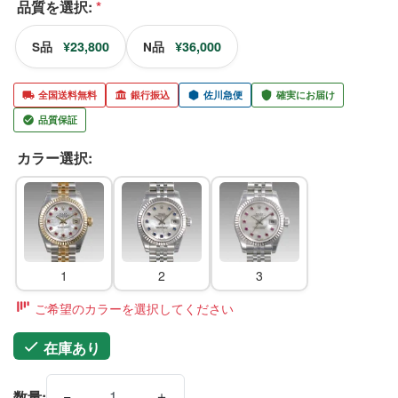
品質を選択:
*
¥23,800
¥36,000
S品
N品
全国送料無料
銀行振込
佐川急便
確実にお届け
品質保証
カラー選択:
1
2
3
ご希望のカラーを選択してください
在庫あり
−
＋
数量: