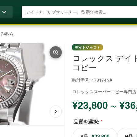
商品を検索
覧
174NA
デイトジャスト
ロレックス デイトジ
コピー
時計番号: 179174NA
ロレックススーパーコピー
専門店
¥23,800 ~ ¥36
品質を選択:
*
¥23,800
S品
N品