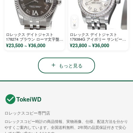
ロレックス デイトジャスト
ロレックス デイトジャスト
178274 ブラウン ローマ文字盤
179384G アイボリー サンビーム
ステンレス ホワイトゴールド ユ
文字盤 ステンレス ホワイトゴー
¥23,500 ~ ¥36,000
¥23,800 ~ ¥36,000
ニセックス 時計 コピー
ルド レディース 時計 コピー
もっと見る
TokeiWD
ロレックスコピー専門店
ロレックスコピー時計の商品情報、実物画像、仕様、配送方法を分かり
やすくご案内しています。全国送料無料、2年間の品質保証付きで安心