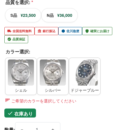
品質を選択:
*
¥23,500
¥36,000
S品
N品
全国送料無料
銀行振込
佐川急便
確実にお届け
品質保証
カラー選択:
シェル
シルバー
ドジャーブルー
ご希望のカラーを選択してください
在庫あり
−
＋
数量: