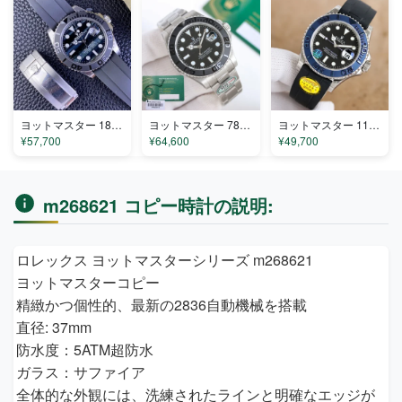
ヨットマスター 18971ln コピー
ヨットマスター 780310 コピー
ヨットマスター 1194384LG コピー
¥57,700
¥64,600
¥49,700
m268621 コピー時計の説明:
ロレックス ヨットマスターシリーズ m268621
ヨットマスターコピー
精緻かつ個性的、最新の2836自動機械を搭載
直径: 37mm
防水度：5ATM超防水
ガラス：サファイア
全体的な外観には、洗練されたラインと明確なエッジが