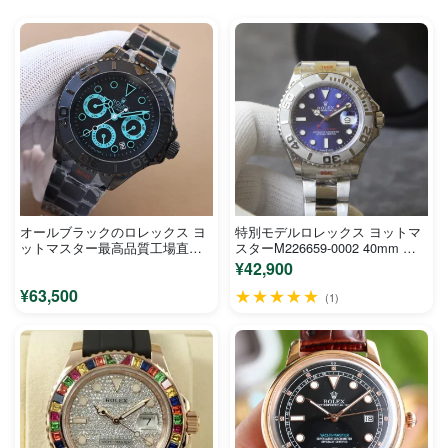
オールブラックのロレックス ヨ
特別モデルロレックス ヨットマ
ットマスター最高品質工場直売
スターM226659-0002 40mm 新
40mm 122980GV
品ホワイトヨット
¥42,900
¥63,500
★★★★★
(1)