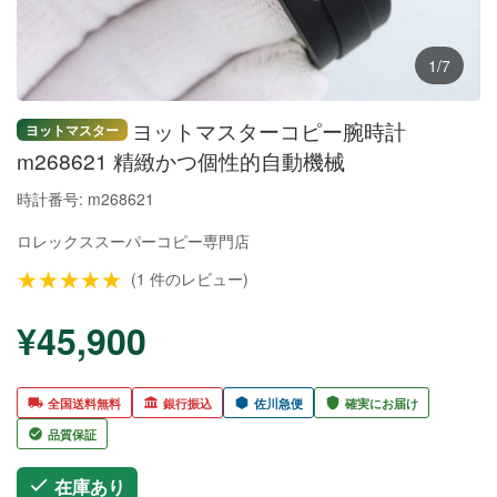
1/7
ヨットマスターコピー腕時計
ヨットマスター
m268621 精緻かつ個性的自動機械
時計番号: m268621
ロレックススーパーコピー
専門店
★★★★★
(1 件のレビュー)
¥45,900
全国送料無料
銀行振込
佐川急便
確実にお届け
品質保証
在庫あり