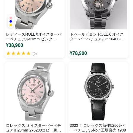
レディースROLEXオイスターパ
トゥールビヨン ROLEX オイス
ーペチュアル31mm ピンク
ター パーペチュアル 116400-
277200
005、No.1工場
¥38,900
★★★★★
¥78,900
(2)
ロレックス オイスターパーペチ
2023年 ロレックス新作52509パ
ュアル28mm 276200コピー腕時
ーペチュアルNo.1工場直売 1908