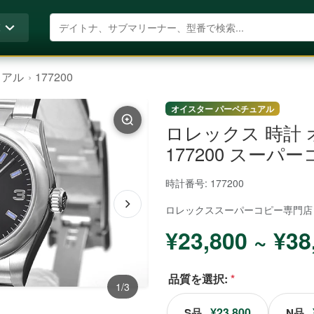
商品を検索
覧
ュアル
177200
オイスター パーペチュアル
ロレックス 時計
177200 スーパ
時計番号: 177200
ロレックススーパーコピー
専門店
¥23,800 ~ ¥38
品質を選択:
*
1/3
¥23,800
S品
N品