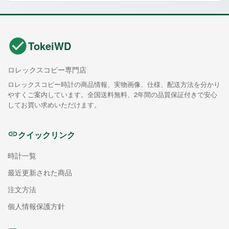
TokeiWD
ロレックスコピー専門店
ロレックスコピー時計の商品情報、実物画像、仕様、配送方法を分かり
やすくご案内しています。全国送料無料、2年間の品質保証付きで安心
してお買い求めいただけます。
クイックリンク
時計一覧
最近更新された商品
注文方法
個人情報保護方針