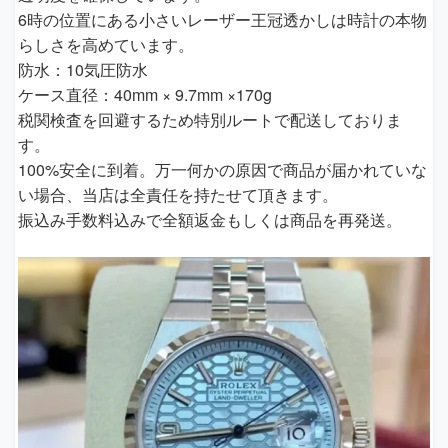
6時の位置にある小さいレーザー王冠透かしは時計の本物
らしさを高めています。
防水：10気圧防水
ケース直径：40mm × 9.7mm ×170g
税関検査を回避するため特別ルートで配送しておりま
す。
100%安全に到着。万一何かの原因で商品が届かれていな
い場合、当店は全責任を持たせて頂きます。
振込み手数料込みで全額返金もしくは商品を再発送。