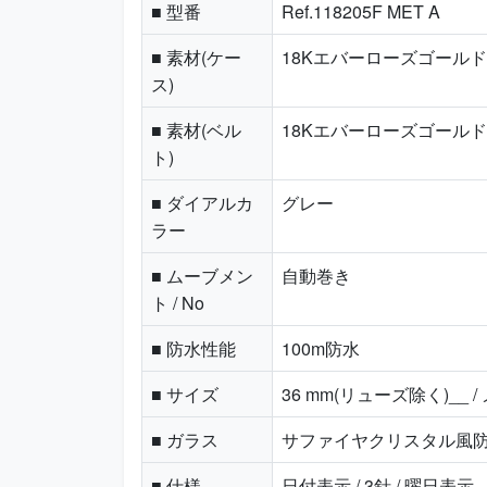
■ 型番
Ref.118205F MET A
■ 素材(ケー
18Kエバーローズゴールド
ス)
■ 素材(ベル
18Kエバーローズゴールド
ト)
■ ダイアルカ
グレー
ラー
■ ムーブメン
自動巻き
ト / No
■ 防水性能
100m防水
■ サイズ
36 mm(リューズ除く)__ 
■ ガラス
サファイヤクリスタル風
■ 仕様
日付表示 / 3針 / 曜日表示