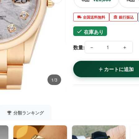
全国送料無料
銀行振込
在庫あり
−
＋
数量:
カートに追加
1/3
分類ランキング