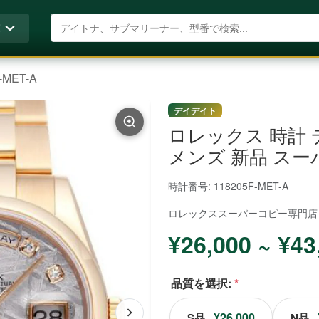
商品を検索
覧
-MET-A
デイデイト
ロレックス 時計 デイ
メンズ 新品 スー
時計番号: 118205F-MET-A
ロレックススーパーコピー
専門店
¥26,000 ~ ¥43
品質を選択:
*
¥26,000
S品
N品