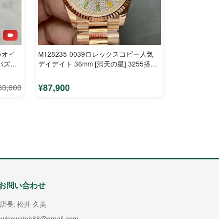
いオイ
M128235-0039ロレックスコピー人気
パズル
デイデイト 36mm [満天の星] 3255搭載
904L
¥87,900
63,600
お問い合わせ
店長: 松井 久美
swisswatch88@gmail.com