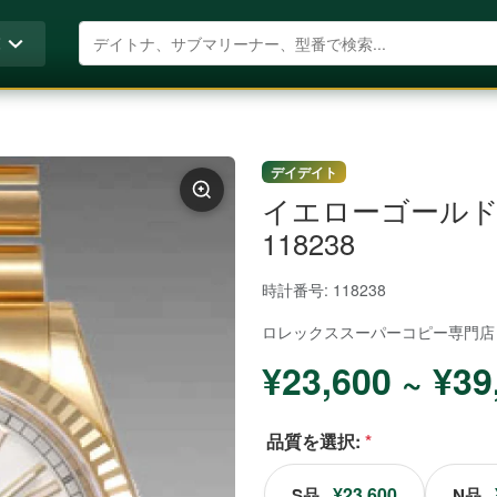
商品を検索
覧
デイデイト
イエローゴールド
118238
時計番号: 118238
ロレックススーパーコピー
専門店
¥23,600 ~ ¥39
品質を選択:
*
¥23,600
S品
N品