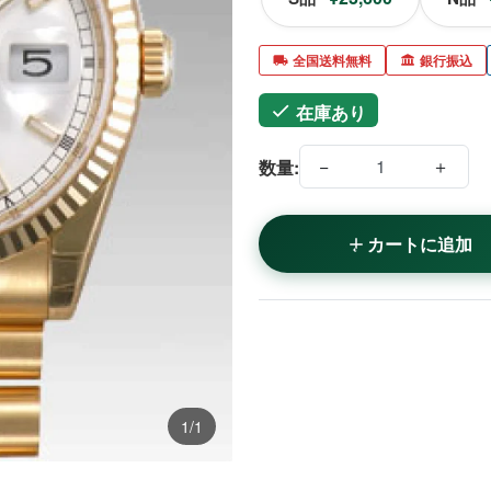
全国送料無料
銀行振込
在庫あり
−
＋
数量:
カートに追加
1/1