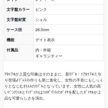
文字盤カラー
ピンク
文字盤材質
シェル
ケース径
26.0mm
機能
デイト表示
付属品
内・外箱
ギャランティー
79174が上質な印象はそのままに、新ﾓﾃﾞﾙ・179174とな
り登場♪ﾌﾞﾚｽの作りも更に進化し、女性の手首にもしっく
りとなじむｵｽｽﾒのﾓﾃﾞﾙとなっています。女性に人気の高
いﾋﾟﾝｸｼｪﾙとｲﾝﾃﾞｯｸｽは10ﾎﾟｲﾝﾄのﾀﾞｲﾔを配したﾀﾞｲﾔﾙが上
品な可愛らしさを演出。