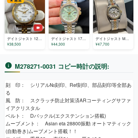
★ 厳選
デイトジャスト 126333-001 コピー
デイトジャスト 179212 コピー
デイトジャスト M820112 コピー
¥38,500
¥44,300
¥47,700
M278271-0031 コピー時計の説明:
刻 印： シリアル№刻印、Ref刻印、部品刻印等全部あ
る
風 防： スクラッチ防止対策済ARコーティングサファ
イアクリスタル
ベルト： Dバックル(エクステンション搭載)
ムーブメント： Asian eta 28800振動 オートマティック
(自動巻き)ムーブメント搭載！！