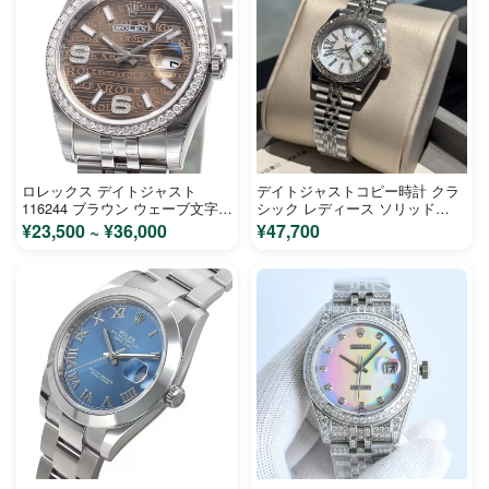
ロレックス デイトジャスト
デイトジャストコピー時計 クラ
116244 ブラウン ウェーブ文字盤
シック レディース ソリッド
ステンレス ホワイトゴールド メ
M72901
¥23,500 ~ ¥36,000
¥47,700
ンズ 時計 コピー