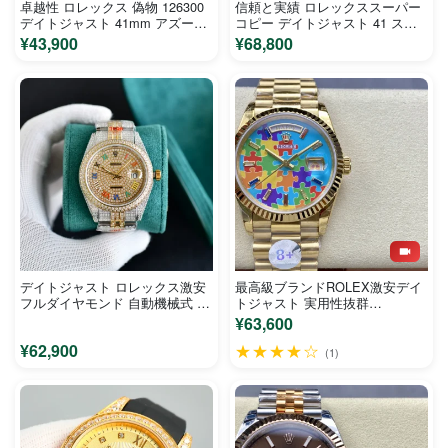
卓越性 ロレックス 偽物 126300
信頼と実績 ロレックススーパー
デイトジャスト 41mm アズーロ
コピー デイトジャスト 41 スタ
ブルー
ーリー1180283M
¥43,900
¥68,800
デイトジャスト ロレックス激安
最高級ブランドROLEX激安デイ
フルダイヤモンド 自動機械式 満
トジャスト 実用性抜群
天の星882001A
1128929LM
¥63,600
¥62,900
★★★★☆
(1)