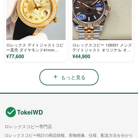
ロレックス デイトジャストコピ
ロレックスコピー 126331 メンズ
ー直売 ダイヤモンド41mm
デイトジャスト オリジナル オー
19972LV
プンモールド
¥77,600
¥44,900
もっと見る
TokeiWD
ロレックスコピー専門店
ロレックスコピー時計の商品情報、実物画像、仕様、配送方法を分かり