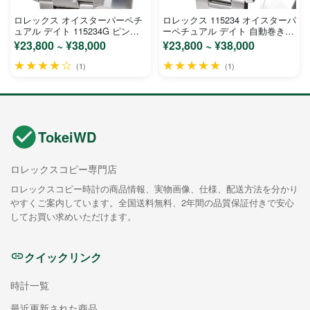
ロレックス オイスターパーペチ
ロレックス 115234 オイスターパ
ュアル デイト 115234G ピンク
ーペチュアル デイト 自動巻き
アラビア文字盤 ステンレス ホワ
時計 コピー
¥23,800 ~ ¥38,000
¥23,800 ~ ¥38,000
イトゴールド メンズ 時計 コピ
★★★★☆
★★★★★
ー
(1)
(1)
TokeiWD
ロレックスコピー専門店
ロレックスコピー時計の商品情報、実物画像、仕様、配送方法を分かり
やすくご案内しています。全国送料無料、2年間の品質保証付きで安心
してお買い求めいただけます。
クイックリンク
時計一覧
最近更新された商品