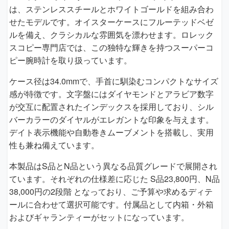
は、ステンレススチールとホワイトゴールドを組み合わ
せたモデルです。オイスターケースにフルーテッドベゼ
ルを備え、クラシカルな雰囲気を漂わせます。ロレック
スコピー専門店では、この独特な輝きを持つスーパーコ
ピー腕時計を取り扱っています。
ケース径は34.0mmで、手首に馴染むコンパクトなサイズ
感が特徴です。文字盤にはダイヤモンドとアラビア数字
が交互に配置されたインデックスを採用しており、シル
バーカラーのダイヤルがエレガントな印象を与えます。
デイト表示機能や自動巻きムーブメントを搭載し、実用
性も兼ね備えています。
本製品はS品とN品という異なる品質グレードで展開され
ています。それぞれの仕様差に応じた S品23,800円、N品
38,000円の2段階 となっており、ご予算や求めるディテ
ールに合わせて選択可能です。付属品として内箱・外箱
およびギャランティーがセットになっています。