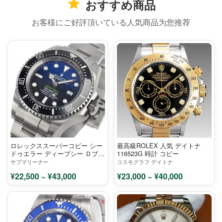
おすすめ商品
お客様にご好評頂いている人気商品为您推荐
ロレックススーパーコピー シー
最高級ROLEX 人気 デイトナ
ドゥエラー ディープシー Ｄブル
116523G 時計 コピー
ー SEA 116660 D-blue ウォッチ
サブマリーナー
コスモグラフ デイトナ
¥22,500 ~ ¥43,000
¥23,000 ~ ¥40,000